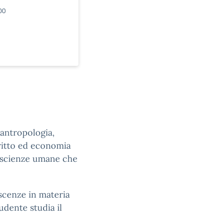
00
 antropologia,
ritto ed economia
le scienze umane che
oscenze in materia
tudente studia il