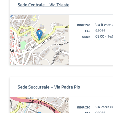
Sede Centrale – Via Trieste
Via Trieste
INDIRIZZO
98066
CAP
08:00 - 14:
ORARI
Sede Succursale – Via Padre Pio
Via Padre P
INDIRIZZO
98066