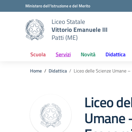
Vai ai contenuti
Vai al menu di navigazione
Vai al footer
Ministero dell'Istruzione e del Merito
Liceo Statale
Vittorio Emanuele III
Patti (ME)
Scuola
Servizi
Novità
Didattica
Home
Didattica
Liceo delle Scienze Umane –
Liceo de
Umane –