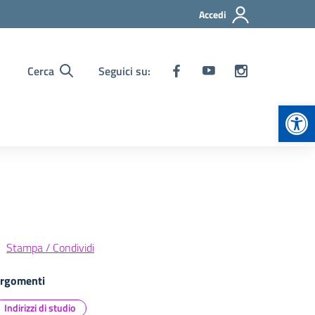
Accedi
Cerca
Seguici su:
Apr
Stampa / Condividi
rgomenti
Indirizzi di studio