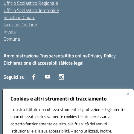
Ufficio Scolastico Regionale
Ufficio Scolastico Territoriale
Scuola in Chiaro
Iscrizioni On Line
Invalsi
Comune
Amministrazione Trasparente
Albo online
Privacy Policy
Dichiarazione di accessibilità
Note legali
Seguici su:
Indirizzo:
Cookies e altri strumenti di tracciamento
Via Trieste, 43 – 98066 Patti (ME)
Centralino:
094121409
Email:
mepc060006@istruzione.it
Il nostro Istituto non utilizza strumenti di profilazione degli utenti -
Posta elettronica certificata (PEC):
mepc060006@pec.istruzione.it
sono utilizzati esclusivamente cookies tecnici necessari al
Codice fiscale: 86000610831
corretto funzionamento del sito, alla fruibilità dei servizi
Codice meccanografico:
MEPC060006
istituzionali e alla sua accessibilità – sono utilizzati, inoltre,