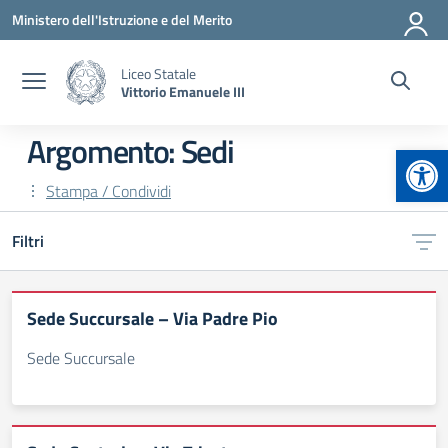
Vai ai contenuti
Vai al menu di navigazione
Vai al footer
Ministero dell'Istruzione e del Merito
Liceo Statale
Vittorio Emanuele III
Argomento: Sedi
Apr
Stampa / Condividi
Filtri
Sede Succursale – Via Padre Pio
Sede Succursale