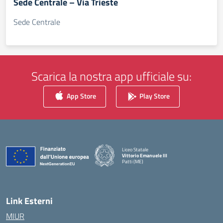
Sede Centrale – Via Trieste
Sede Centrale
Scarica la nostra app ufficiale su:
App Store
Play Store
Liceo Statale
Vittorio Emanuele III
Patti (ME)
— Visita la pagina iniziale della scuola
Link Esterni
MIUR