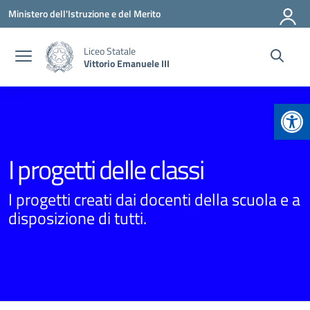
Vai ai contenuti
Vai al menu di navigazione
Vai al footer
Ministero dell'Istruzione e del Merito
Liceo Statale
Vittorio Emanuele III
Apr
I progetti delle classi
I progetti creati dai docenti della scuola e a
disposizione di tutti.