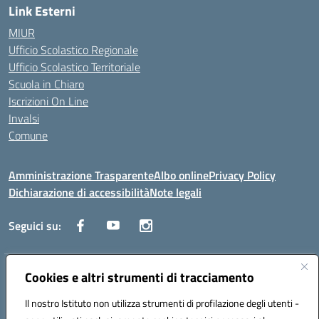
Link Esterni
MIUR
Ufficio Scolastico Regionale
Ufficio Scolastico Territoriale
Scuola in Chiaro
Iscrizioni On Line
Invalsi
Comune
Amministrazione Trasparente
Albo online
Privacy Policy
Dichiarazione di accessibilità
Note legali
Seguici su:
Indirizzo:
Cookies e altri strumenti di tracciamento
Via Trieste, 43 – 98066 Patti (ME)
Centralino:
094121409
Email:
mepc060006@istruzione.it
Il nostro Istituto non utilizza strumenti di profilazione degli utenti -
Posta elettronica certificata (PEC):
mepc060006@pec.istruzione.it