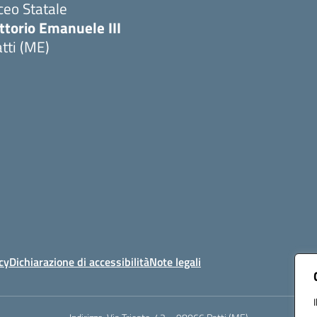
ceo Statale
ttorio Emanuele III
tti (ME)
Visita la pagina iniziale della scuola
cy
Dichiarazione di accessibilità
Note legali