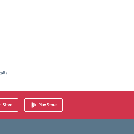
alia.
 Store
Play Store