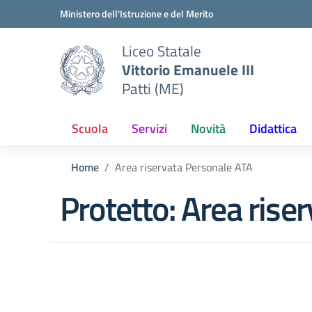
Vai ai contenuti
Vai al menu di navigazione
Vai al footer
Ministero dell'Istruzione e del Merito
Liceo Statale
Vittorio Emanuele III
Patti (ME)
Scuola
Servizi
Novità
Didattica
Home
Area riservata Personale ATA
Protetto: Area rise