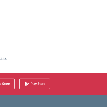
alia.
 Store
Play Store