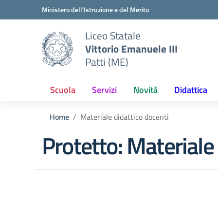
Vai ai contenuti
Vai al menu di navigazione
Vai al footer
Ministero dell'Istruzione e del Merito
Liceo Statale
Vittorio Emanuele III
Patti (ME)
Scuola
Servizi
Novità
Didattica
Home
Materiale didattico docenti
Protetto: Materiale