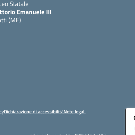
ceo Statale
ttorio Emanuele III
tti (ME)
Visita la pagina iniziale della scuola
cy
Dichiarazione di accessibilità
Note legali