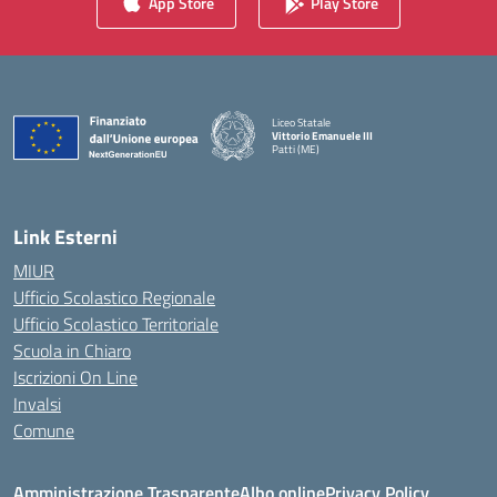
App Store
Play Store
Liceo Statale
Vittorio Emanuele III
Patti (ME)
— Visita la pagina iniziale della scuola
Link Esterni
MIUR
Ufficio Scolastico Regionale
Ufficio Scolastico Territoriale
Scuola in Chiaro
Iscrizioni On Line
Invalsi
Comune
Amministrazione Trasparente
Albo online
Privacy Policy