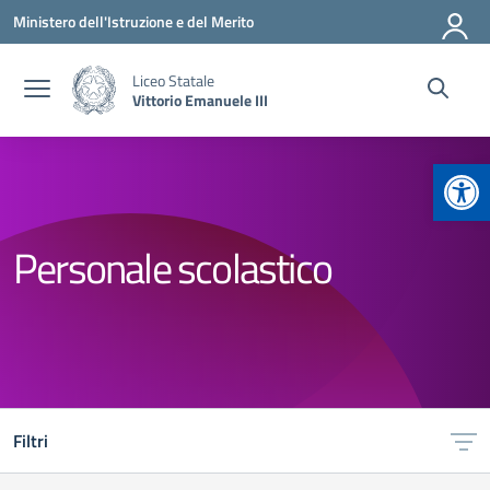
Vai ai contenuti
Vai al menu di navigazione
Vai al footer
Ministero dell'Istruzione e del Merito
Liceo Statale
Vittorio Emanuele III
Apr
Personale scolastico
Filtri