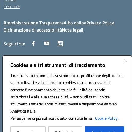
Comune
Amministrazione Trasparente
Albo online
Privacy Policy
Dichiarazione di accessibilità
Note legali
Seguici su:
Indirizzo:
Cookies e altri strumenti di tracciamento
Via Trieste, 43 – 98066 Patti (ME)
Centralino:
094121409
Email:
mepc060006@istruzione.it
Il nostro Istituto non utilizza strumenti di profilazione degli utenti -
Posta elettronica certificata (PEC):
mepc060006@pec.istruzione.it
sono utilizzati esclusivamente cookies tecnici necessari al
Codice fiscale: 86000610831
corretto funzionamento del sito, alla fruibilità dei servizi
Codice meccanografico:
MEPC060006
istituzionali e alla sua accessibilità – sono utilizzati, inoltre,
strumenti statistici anonimizzati messi a disposizione da Web
Analytics Italia.
Hosting & Powered by 3D Solution S.r.l.
Per saperne di più sul nostro sito, consulta la ns.
Cookie Policy.
Concept & Design by Designers Italia