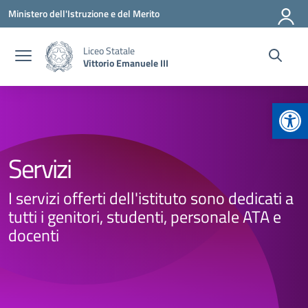
Vai ai contenuti
Vai al menu di navigazione
Vai al footer
Ministero dell'Istruzione e del Merito
Liceo Statale
Vittorio Emanuele III
Apr
Servizi
I servizi offerti dell'istituto sono dedicati a
tutti i genitori, studenti, personale ATA e
docenti