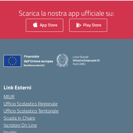
Scarica la nostra app ufficiale su:
App Store
Play Store
Liceo Statale
Vittorio Emanuele III
Patti (ME)
— Visita la pagina iniziale della scuola
Link Esterni
MIUR
Ufficio Scolastico Regionale
Ufficio Scolastico Territoriale
Scuola in Chiaro
Iscrizioni On Line
Invalsi