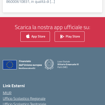
86000610831, in qualità di […]
Scarica la nostra app ufficiale su:
App Store
Play Store
Liceo Statale
Vittorio Emanuele III
Patti (ME)
— Visita la pagina iniziale della scuola
Link Esterni
MIUR
Ufficio Scolastico Regionale
Ufficio Scolastico Territoriale