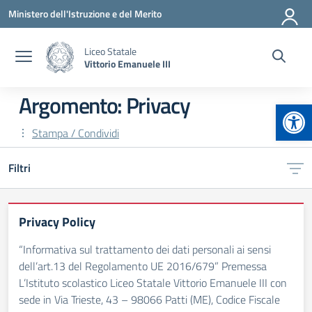
Vai ai contenuti
Vai al menu di navigazione
Vai al footer
Ministero dell'Istruzione e del Merito
Liceo Statale
Vittorio Emanuele III
Argomento: Privacy
Apr
Stampa / Condividi
Filtri
Privacy Policy
“Informativa sul trattamento dei dati personali ai sensi
dell’art.13 del Regolamento UE 2016/679” Premessa
L’Istituto scolastico Liceo Statale Vittorio Emanuele III con
sede in Via Trieste, 43 – 98066 Patti (ME), Codice Fiscale