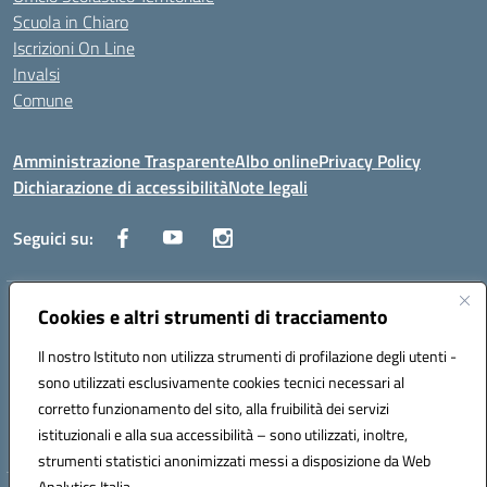
Scuola in Chiaro
Iscrizioni On Line
Invalsi
Comune
Amministrazione Trasparente
Albo online
Privacy Policy
Dichiarazione di accessibilità
Note legali
Seguici su:
Indirizzo:
Cookies e altri strumenti di tracciamento
Via Trieste, 43 – 98066 Patti (ME)
Centralino:
094121409
Email:
mepc060006@istruzione.it
Il nostro Istituto non utilizza strumenti di profilazione degli utenti -
Posta elettronica certificata (PEC):
mepc060006@pec.istruzione.it
sono utilizzati esclusivamente cookies tecnici necessari al
Codice fiscale: 86000610831
corretto funzionamento del sito, alla fruibilità dei servizi
Codice meccanografico:
MEPC060006
istituzionali e alla sua accessibilità – sono utilizzati, inoltre,
strumenti statistici anonimizzati messi a disposizione da Web
Analytics Italia.