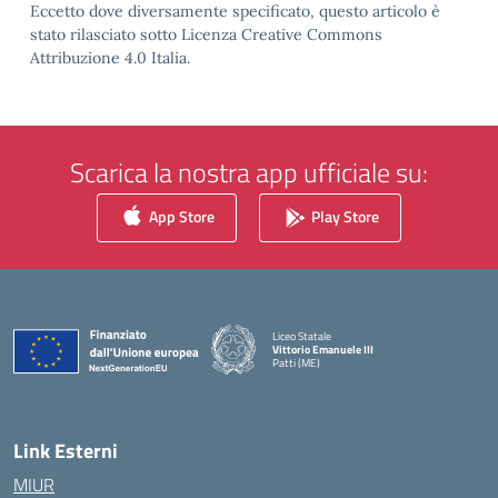
Eccetto dove diversamente specificato, questo articolo è
stato rilasciato sotto Licenza Creative Commons
Attribuzione 4.0 Italia.
Scarica la nostra app ufficiale su:
App Store
Play Store
Liceo Statale
Vittorio Emanuele III
Patti (ME)
— Visita la pagina iniziale della scuola
Link Esterni
MIUR