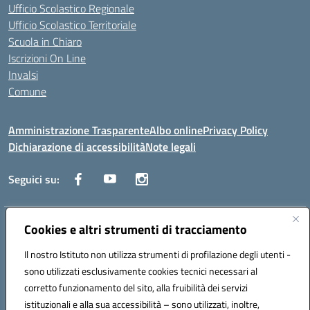
Ufficio Scolastico Regionale
Ufficio Scolastico Territoriale
Scuola in Chiaro
Iscrizioni On Line
Invalsi
Comune
Amministrazione Trasparente
Albo online
Privacy Policy
Dichiarazione di accessibilità
Note legali
Seguici su:
Indirizzo:
Cookies e altri strumenti di tracciamento
Via Trieste, 43 – 98066 Patti (ME)
Centralino:
094121409
Email:
mepc060006@istruzione.it
Il nostro Istituto non utilizza strumenti di profilazione degli utenti -
Posta elettronica certificata (PEC):
mepc060006@pec.istruzione.it
sono utilizzati esclusivamente cookies tecnici necessari al
Codice fiscale: 86000610831
corretto funzionamento del sito, alla fruibilità dei servizi
Codice meccanografico:
MEPC060006
istituzionali e alla sua accessibilità – sono utilizzati, inoltre,