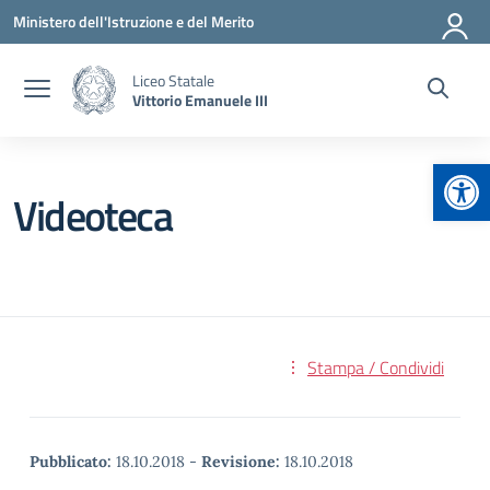
Vai ai contenuti
Vai al menu di navigazione
Vai al footer
Ministero dell'Istruzione e del Merito
Liceo Statale
Vittorio Emanuele III
Apr
Videoteca
Stampa / Condividi
Pubblicato:
18.10.2018
-
Revisione:
18.10.2018