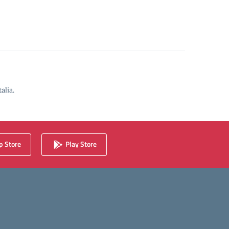
alia.
 Store
Play Store