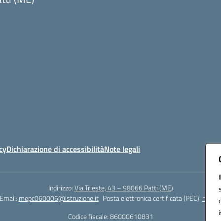
Visita la pagina iniziale della scuola
cy
Dichiarazione di accessibilità
Note legali
Indirizzo:
Via Trieste, 43 – 98066 Patti (ME)
Email:
mepc060006@istruzione.it
Posta elettronica certificata (PEC):
mepc0
Codice fiscale: 86000610831