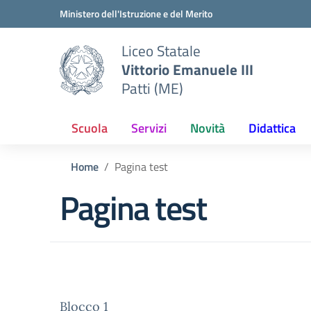
Vai ai contenuti
Vai al menu di navigazione
Vai al footer
Ministero dell'Istruzione e del Merito
Liceo Statale
Vittorio Emanuele III
Patti (ME)
Scuola
Servizi
Novità
Didattica
Home
Pagina test
Pagina test
Blocco 1