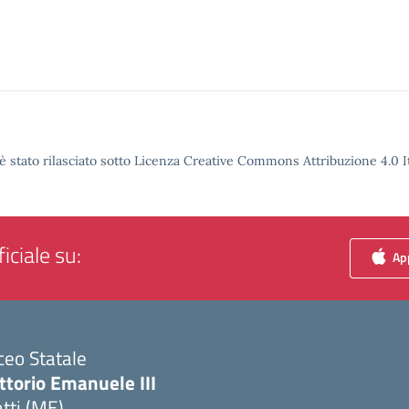
è stato rilasciato sotto Licenza Creative Commons Attribuzione 4.0 It
iciale su:
App
ceo Statale
ttorio Emanuele III
tti (ME)