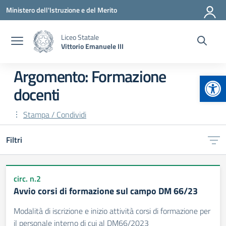
Vai ai contenuti
Vai al menu di navigazione
Vai al footer
Ministero dell'Istruzione e del Merito
Liceo Statale
Vittorio Emanuele III
Argomento: Formazione
Apr
docenti
Stampa / Condividi
Filtri
circ. n.2
Avvio corsi di formazione sul campo DM 66/23
Modalità di iscrizione e inizio attività corsi di formazione per
il personale interno di cui al DM66/2023