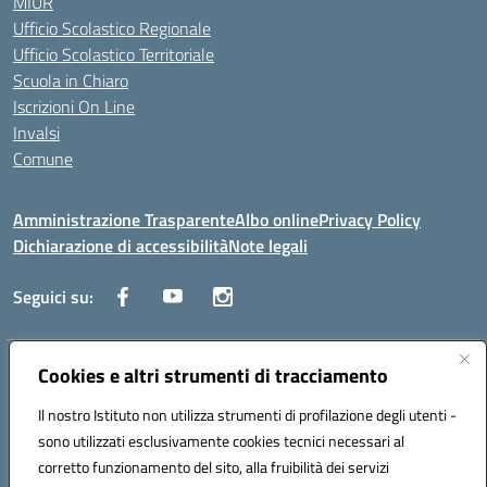
MIUR
Ufficio Scolastico Regionale
Ufficio Scolastico Territoriale
Scuola in Chiaro
Iscrizioni On Line
Invalsi
Comune
Amministrazione Trasparente
Albo online
Privacy Policy
Dichiarazione di accessibilità
Note legali
Seguici su:
Indirizzo:
Cookies e altri strumenti di tracciamento
Via Trieste, 43 – 98066 Patti (ME)
Centralino:
094121409
Email:
mepc060006@istruzione.it
Il nostro Istituto non utilizza strumenti di profilazione degli utenti -
Posta elettronica certificata (PEC):
mepc060006@pec.istruzione.it
sono utilizzati esclusivamente cookies tecnici necessari al
Codice fiscale: 86000610831
corretto funzionamento del sito, alla fruibilità dei servizi
Codice meccanografico:
MEPC060006