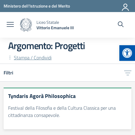
Vai ai contenuti
Vai al menu di navigazione
Vai al footer
Ministero dell'Istruzione e del Merito
Liceo Statale
Vittorio Emanuele III
Argomento: Progetti
Apr
Stampa / Condividi
Filtri
Tyndaris Agorà Philosophica
Festival della Filosofia e della Cultura Classica per una
cittadinanza consapevole.