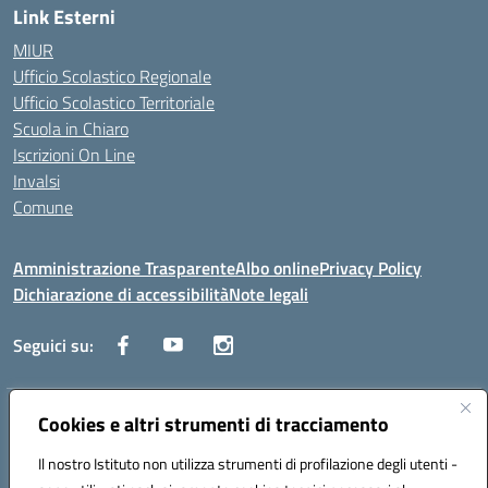
Link Esterni
MIUR
Ufficio Scolastico Regionale
Ufficio Scolastico Territoriale
Scuola in Chiaro
Iscrizioni On Line
Invalsi
Comune
Amministrazione Trasparente
Albo online
Privacy Policy
Dichiarazione di accessibilità
Note legali
Seguici su:
Indirizzo:
Cookies e altri strumenti di tracciamento
Via Trieste, 43 – 98066 Patti (ME)
Centralino:
094121409
Email:
mepc060006@istruzione.it
Il nostro Istituto non utilizza strumenti di profilazione degli utenti -
Posta elettronica certificata (PEC):
mepc060006@pec.istruzione.it