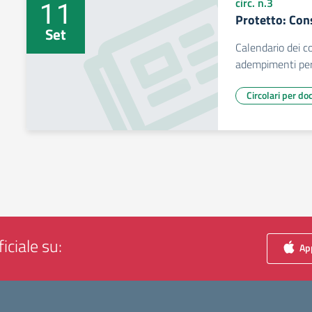
11
circ. n.3
Protetto: Con
Set
Calendario dei co
adempimenti per 
Circolari per do
iciale su:
App