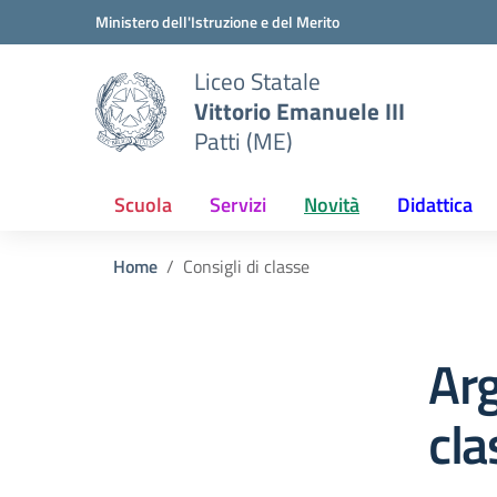
Vai ai contenuti
Vai al menu di navigazione
Vai al footer
Ministero dell'Istruzione e del Merito
Liceo Statale
Vittorio Emanuele III
Patti (ME)
Scuola
Servizi
Novità
Didattica
Home
Consigli di classe
Arg
cla