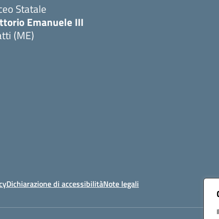
ceo Statale
ttorio Emanuele III
tti (ME)
Visita la pagina iniziale della scuola
cy
Dichiarazione di accessibilità
Note legali