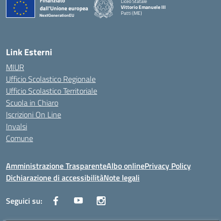
Liceo Statale
Vittorio Emanuele III
Patti (ME)
— Visita la pagina iniziale della scuola
Link Esterni
MIUR
Ufficio Scolastico Regionale
Ufficio Scolastico Territoriale
Scuola in Chiaro
Iscrizioni On Line
Invalsi
Comune
Amministrazione Trasparente
Albo online
Privacy Policy
Dichiarazione di accessibilità
Note legali
Seguici su: