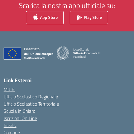
Scarica la nostra app ufficiale su:
App Store
Play Store
Liceo Statale
Vittorio Emanuele III
Patti (ME)
— Visita la pagina iniziale della scuola
Link Esterni
MIUR
Ufficio Scolastico Regionale
Ufficio Scolastico Territoriale
Scuola in Chiaro
Iscrizioni On Line
Invalsi
Comune