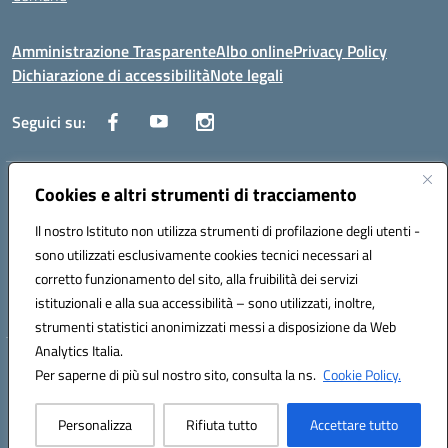
Amministrazione Trasparente
Albo online
Privacy Policy
Dichiarazione di accessibilità
Note legali
Seguici su:
Indirizzo:
Cookies e altri strumenti di tracciamento
Via Trieste, 43 – 98066 Patti (ME)
Centralino:
094121409
Email:
mepc060006@istruzione.it
Il nostro Istituto non utilizza strumenti di profilazione degli utenti -
Posta elettronica certificata (PEC):
mepc060006@pec.istruzione.it
sono utilizzati esclusivamente cookies tecnici necessari al
Codice fiscale: 86000610831
corretto funzionamento del sito, alla fruibilità dei servizi
Codice meccanografico:
MEPC060006
istituzionali e alla sua accessibilità – sono utilizzati, inoltre,
strumenti statistici anonimizzati messi a disposizione da Web
Analytics Italia.
Hosting & Powered by 3D Solution S.r.l.
Per saperne di più sul nostro sito, consulta la ns.
Cookie Policy.
Concept & Design by Designers Italia
Personalizza
Rifiuta tutto
Accettare tutto