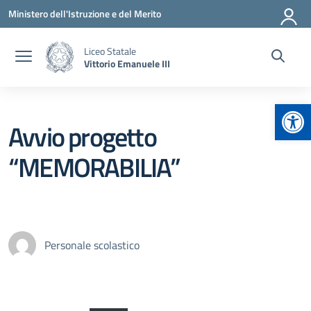
Vai ai contenuti
Vai al menu di navigazione
Vai al footer
Ministero dell'Istruzione e del Merito
Liceo Statale
Vittorio Emanuele III
Apr
Avvio progetto
“MEMORABILIA”
Personale scolastico