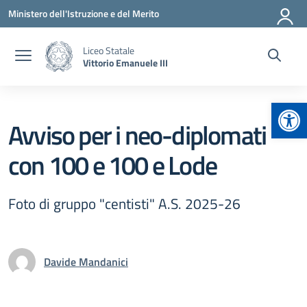
Vai ai contenuti
Vai al menu di navigazione
Vai al footer
Ministero dell'Istruzione e del Merito
Liceo Statale
Vittorio Emanuele III
Apr
Avviso per i neo-diplomati
con 100 e 100 e Lode
Foto di gruppo "centisti" A.S. 2025-26
Davide Mandanici