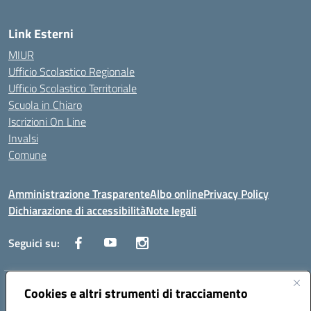
Link Esterni
MIUR
Ufficio Scolastico Regionale
Ufficio Scolastico Territoriale
Scuola in Chiaro
Iscrizioni On Line
Invalsi
Comune
Amministrazione Trasparente
Albo online
Privacy Policy
Dichiarazione di accessibilità
Note legali
Seguici su:
Indirizzo:
Cookies e altri strumenti di tracciamento
Via Trieste, 43 – 98066 Patti (ME)
Centralino:
094121409
Email:
mepc060006@istruzione.it