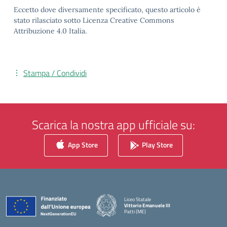
Eccetto dove diversamente specificato, questo articolo è
stato rilasciato sotto Licenza Creative Commons
Attribuzione 4.0 Italia.
Stampa / Condividi
Scarica la nostra app ufficiale su:
App Store
Play Store
Liceo Statale
Vittorio Emanuele III
Patti (ME)
— Visita la pagina iniziale della scuola