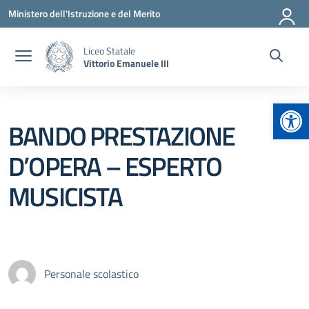
Vai ai contenuti
Vai al menu di navigazione
Vai al footer
Ministero dell'Istruzione e del Merito
Liceo Statale
Vittorio Emanuele III
Apr
BANDO PRESTAZIONE
D’OPERA – ESPERTO
MUSICISTA
Personale scolastico