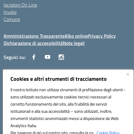
Iscrizioni On Line
Invalsi
Comune
Amministrazione Trasparente
Albo online
Privacy Policy
Dichiarazione di accessibilità
Note legali
Seguici su:
Indirizzo:
Cookies e altri strumenti di tracciamento
Via Trieste, 43 – 98066 Patti (ME)
Centralino:
094121409
Email:
mepc060006@istruzione.it
Il nostro Istituto non utilizza strumenti di profilazione degli utenti -
Posta elettronica certificata (PEC):
mepc060006@pec.istruzione.it
sono utilizzati esclusivamente cookies tecnici necessari al
Codice fiscale: 86000610831
corretto funzionamento del sito, alla fruibilità dei servizi
Codice meccanografico:
MEPC060006
istituzionali e alla sua accessibilità – sono utilizzati, inoltre,
strumenti statistici anonimizzati messi a disposizione da Web
Analytics Italia.
Hosting & Powered by 3D Solution S.r.l.
Per saperne di più sul nostro sito, consulta la ns.
Cookie Policy.