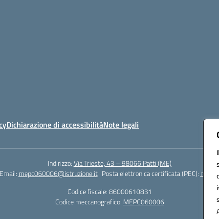
cy
Dichiarazione di accessibilità
Note legali
Indirizzo:
Via Trieste, 43 – 98066 Patti (ME)
Email:
mepc060006@istruzione.it
Posta elettronica certificata (PEC):
mepc0
Codice fiscale: 86000610831
Codice meccanografico:
MEPC060006