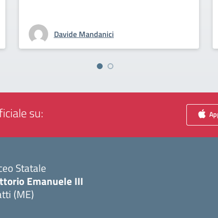
Davide Mandanici
iciale su:
App
ceo Statale
ttorio Emanuele III
tti (ME)
Visita la pagina iniziale della scuola