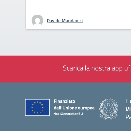
Davide Mandanici
Scarica la nostra app uff
Li
Vi
Pa
— 