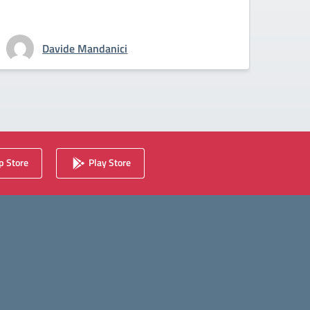
Davide Mandanici
 Store
Play Store