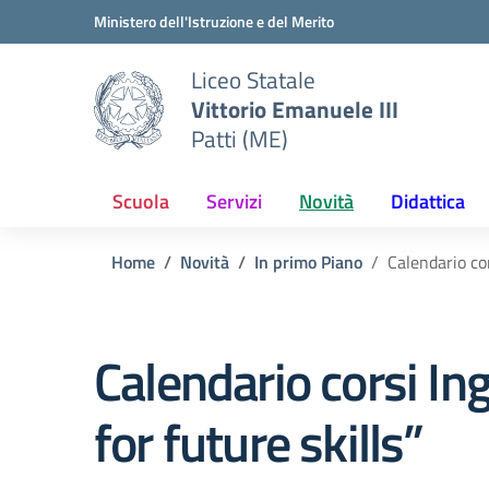
Vai ai contenuti
Vai al menu di navigazione
Vai al footer
Ministero dell'Istruzione e del Merito
Liceo Statale
Vittorio Emanuele III
Patti (ME)
Scuola
Servizi
Novità
Didattica
Home
Novità
In primo Piano
Calendario co
Calendario corsi I
for future skills”