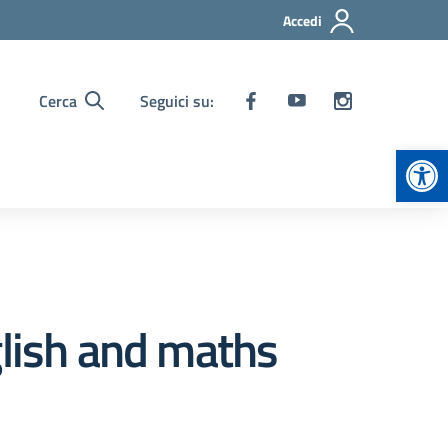
Accedi
Cerca
Seguici su:
Apr
glish and maths