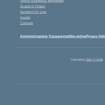
Ufficio Scolastico Territoriale
Scuola in Chiaro
Iscrizioni On Line
Invalsi
Comune
Amministrazione Trasparente
Albo online
Privacy Poli
Centralino:
094121409