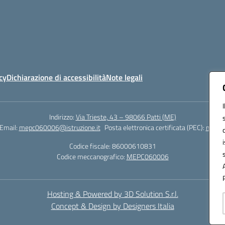
cy
Dichiarazione di accessibilità
Note legali
Indirizzo:
Via Trieste, 43 – 98066 Patti (ME)
Email:
mepc060006@istruzione.it
Posta elettronica certificata (PEC):
mepc0
Codice fiscale: 86000610831
Codice meccanografico:
MEPC060006
Hosting & Powered by 3D Solution S.r.l.
Concept & Design by Designers Italia