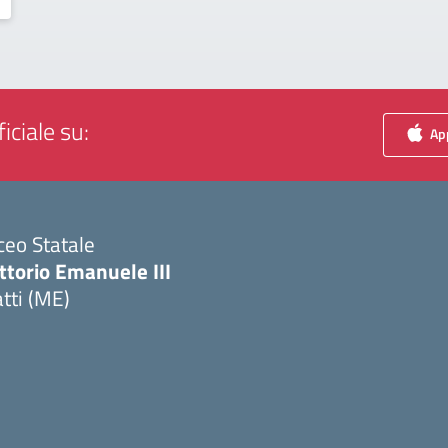
iciale su:
App
ceo Statale
ttorio Emanuele III
tti (ME)
Visita la pagina iniziale della scuola