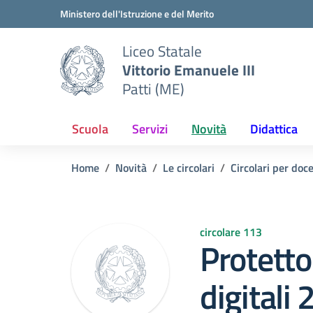
Vai ai contenuti
Vai al menu di navigazione
Vai al footer
Ministero dell'Istruzione e del Merito
Liceo Statale
Vittorio Emanuele III
Patti (ME)
Scuola
Servizi
Novità
Didattica
Home
Novità
Le circolari
Circolari per doc
circolare 113
Protetto
digitali