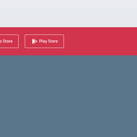
 Store
Play Store