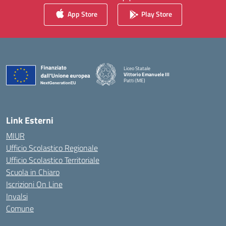
App Store
Play Store
Liceo Statale
Vittorio Emanuele III
Patti (ME)
— Visita la pagina iniziale della scuola
Link Esterni
MIUR
Ufficio Scolastico Regionale
Ufficio Scolastico Territoriale
Scuola in Chiaro
Iscrizioni On Line
Invalsi
Comune