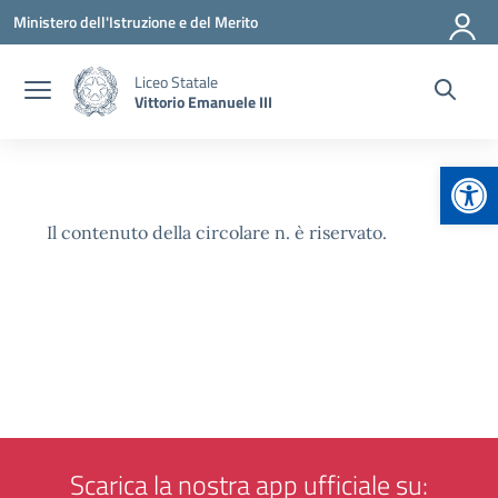
Vai ai contenuti
Vai al menu di navigazione
Vai al footer
Ministero dell'Istruzione e del Merito
Liceo Statale
Vittorio Emanuele III
Apr
Il contenuto della circolare n. è riservato.
Scarica la nostra app ufficiale su: