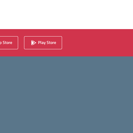
 Store
Play Store