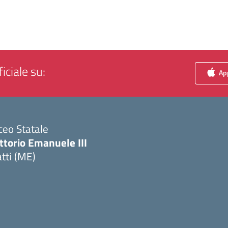
iciale su:
App
ceo Statale
ttorio Emanuele III
tti (ME)
Visita la pagina iniziale della scuola