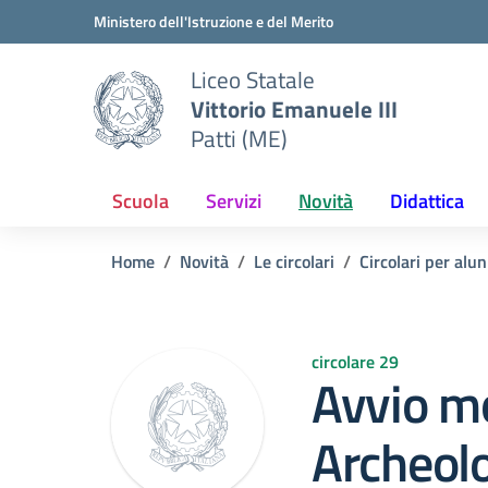
Vai ai contenuti
Vai al menu di navigazione
Vai al footer
Ministero dell'Istruzione e del Merito
Liceo Statale
Vittorio Emanuele III
Patti (ME)
Scuola
Servizi
Novità
Didattica
Home
Novità
Le circolari
Circolari per alun
circolare 29
Avvio m
Archeolo