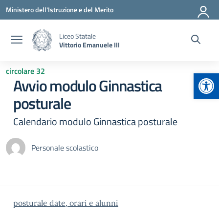
Vai ai contenuti
Vai al menu di navigazione
Vai al footer
Ministero dell'Istruzione e del Merito
Liceo Statale
Vittorio Emanuele III
circolare 32
Apr
Avvio modulo Ginnastica
posturale
Calendario modulo Ginnastica posturale
Personale scolastico
posturale date, orari e alunni