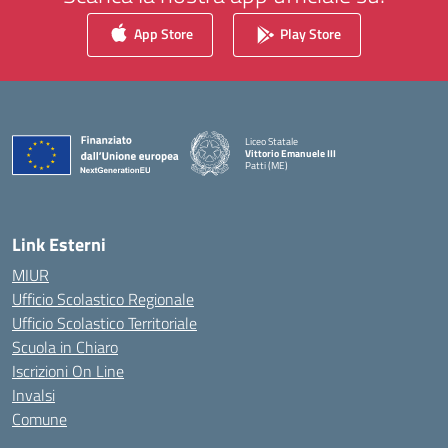
App Store
Play Store
Liceo Statale
Vittorio Emanuele III
Patti (ME)
— Visita la pagina iniziale della scuola
Link Esterni
MIUR
Ufficio Scolastico Regionale
Ufficio Scolastico Territoriale
Scuola in Chiaro
Iscrizioni On Line
Invalsi
Comune