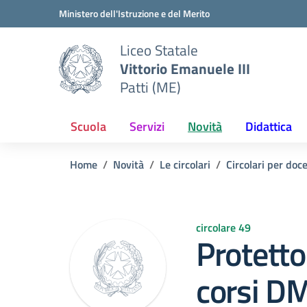
Vai ai contenuti
Vai al menu di navigazione
Vai al footer
Ministero dell'Istruzione e del Merito
Liceo Statale
Vittorio Emanuele III
Patti (ME)
Scuola
Servizi
Novità
Didattica
Home
Novità
Le circolari
Circolari per doc
circolare 49
Protetto
corsi D