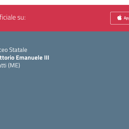
iciale su:
App
ceo Statale
ttorio Emanuele III
tti (ME)
Visita la pagina iniziale della scuola