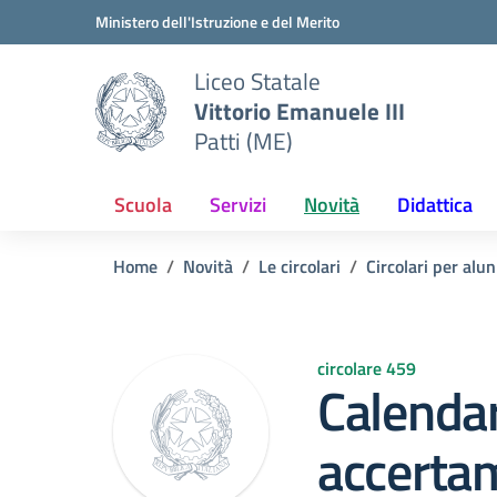
Vai ai contenuti
Vai al menu di navigazione
Vai al footer
Ministero dell'Istruzione e del Merito
Liceo Statale
Vittorio Emanuele III
Patti (ME)
Scuola
Servizi
Novità
Didattica
Home
Novità
Le circolari
Circolari per alun
circolare 459
Calendar
accerta