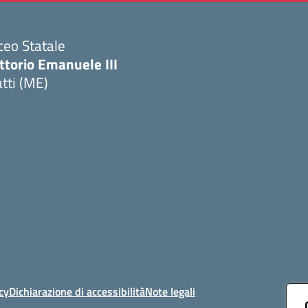
ceo Statale
ttorio Emanuele III
tti (ME)
Visita la pagina iniziale della scuola
cy
Dichiarazione di accessibilità
Note legali