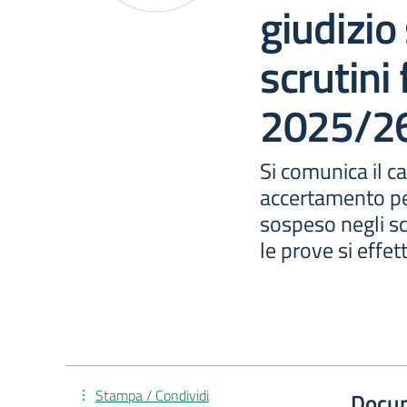
giudizio
scrutini 
2025/2
Si comunica il c
accertamento per
sospeso negli scr
le prove si effe
Stampa / Condividi
Docu