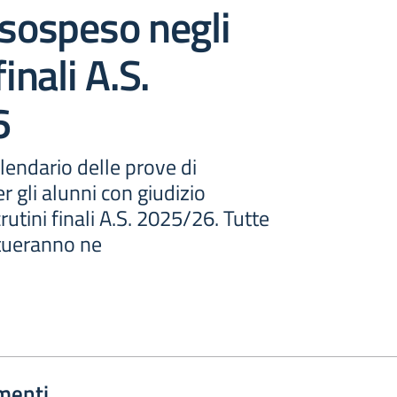
 sospeso negli
finali A.S.
6
alendario delle prove di
 gli alunni con giudizio
utini finali A.S. 2025/26. Tutte
ttueranno ne
menti