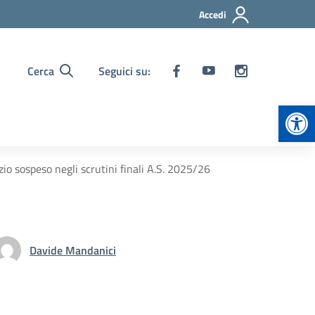
Accedi
Cerca
Seguici su:
Apr
io sospeso negli scrutini finali A.S. 2025/26
Davide Mandanici