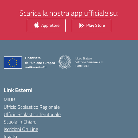
Scarica la nostra app ufficiale su:
App Store
Play Store
Liceo Statale
Vittorio Emanuele III
Patti (ME)
— Visita la pagina iniziale della scuola
Link Esterni
MIUR
Ufficio Scolastico Regionale
Ufficio Scolastico Territoriale
Scuola in Chiaro
Iscrizioni On Line
Invalsi