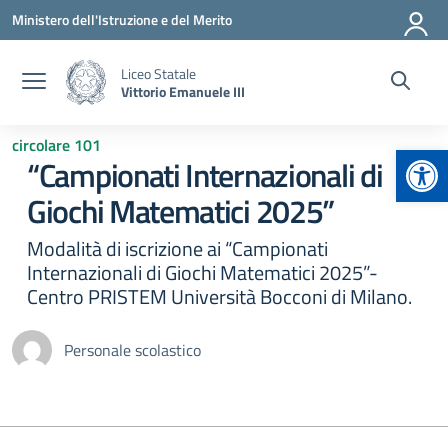
Vai ai contenuti
Vai al menu di navigazione
Vai al footer
Ministero dell'Istruzione e del Merito
Liceo Statale
Vittorio Emanuele III
circolare 101
Apr
“Campionati Internazionali di
Giochi Matematici 2025”
Modalità di iscrizione ai “Campionati
Internazionali di Giochi Matematici 2025”-
Centro PRISTEM Università Bocconi di Milano.
Personale scolastico