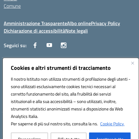
Comune
Amministrazione Trasparente
Albo online
Privacy Policy
Dichiarazione di accessibilità
Note legali
Seguici su:
Indirizzo:
Cookies e altri strumenti di tracciamento
Via Trieste, 43 – 98066 Patti (ME)
Centralino:
094121409
Email:
mepc060006@istruzione.it
Il nostro Istituto non utilizza strumenti di profilazione degli utenti -
Posta elettronica certificata (PEC):
mepc060006@pec.istruzione.it
sono utilizzati esclusivamente cookies tecnici necessari al
Codice fiscale: 86000610831
corretto funzionamento del sito, alla fruibilità dei servizi
Codice meccanografico:
MEPC060006
istituzionali e alla sua accessibilità – sono utilizzati, inoltre,
strumenti statistici anonimizzati messi a disposizione da Web
Analytics Italia.
Hosting & Powered by 3D Solution S.r.l.
Per saperne di più sul nostro sito, consulta la ns.
Cookie Policy.
Concept & Design by Designers Italia