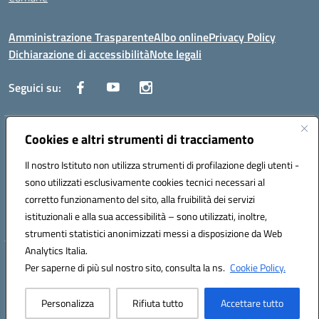
Amministrazione Trasparente
Albo online
Privacy Policy
Dichiarazione di accessibilità
Note legali
Seguici su:
Indirizzo:
Cookies e altri strumenti di tracciamento
Via Trieste, 43 – 98066 Patti (ME)
Centralino:
094121409
Email:
mepc060006@istruzione.it
Il nostro Istituto non utilizza strumenti di profilazione degli utenti -
Posta elettronica certificata (PEC):
mepc060006@pec.istruzione.it
sono utilizzati esclusivamente cookies tecnici necessari al
Codice fiscale: 86000610831
corretto funzionamento del sito, alla fruibilità dei servizi
Codice meccanografico:
MEPC060006
istituzionali e alla sua accessibilità – sono utilizzati, inoltre,
strumenti statistici anonimizzati messi a disposizione da Web
Analytics Italia.
Hosting & Powered by 3D Solution S.r.l.
Per saperne di più sul nostro sito, consulta la ns.
Cookie Policy.
Concept & Design by Designers Italia
Personalizza
Rifiuta tutto
Accettare tutto