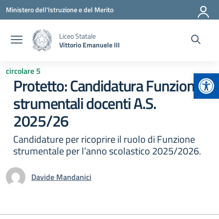
Vai ai contenuti
Vai al menu di navigazione
Vai al footer
Ministero dell'Istruzione e del Merito
Liceo Statale
Vittorio Emanuele III
circolare 5
Apr
Protetto: Candidatura Funzioni
strumentali docenti A.S.
2025/26
Candidature per ricoprire il ruolo di Funzione
strumentale per l’anno scolastico 2025/2026.
Davide Mandanici