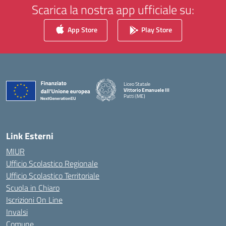
Scarica la nostra app ufficiale su:
App Store
Play Store
Liceo Statale
Vittorio Emanuele III
Patti (ME)
— Visita la pagina iniziale della scuola
Link Esterni
MIUR
Ufficio Scolastico Regionale
Ufficio Scolastico Territoriale
Scuola in Chiaro
Iscrizioni On Line
Invalsi
Comune