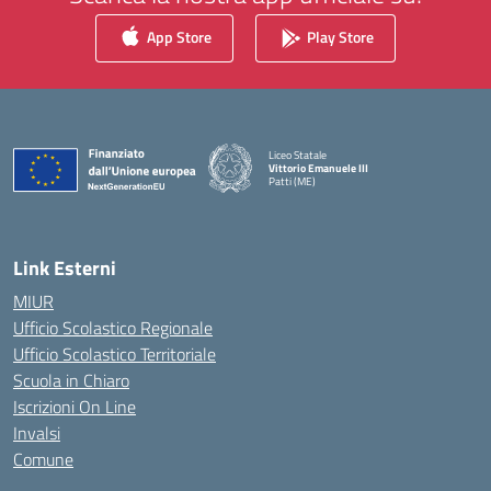
App Store
Play Store
Liceo Statale
Vittorio Emanuele III
Patti (ME)
— Visita la pagina iniziale della scuola
Link Esterni
MIUR
Ufficio Scolastico Regionale
Ufficio Scolastico Territoriale
Scuola in Chiaro
Iscrizioni On Line
Invalsi
Comune