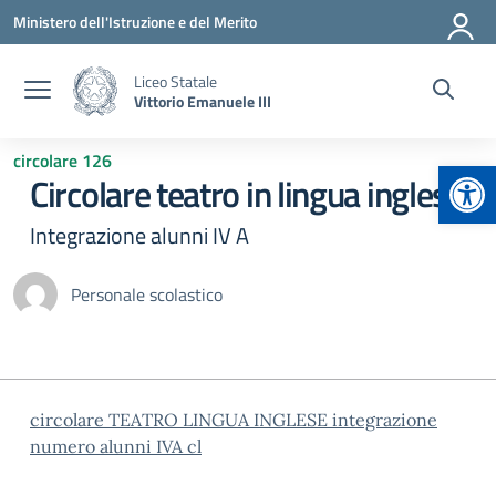
Vai ai contenuti
Vai al menu di navigazione
Vai al footer
Ministero dell'Istruzione e del Merito
Liceo Statale
Vittorio Emanuele III
circolare 126
Apr
Circolare teatro in lingua inglese
Integrazione alunni IV A
Personale scolastico
circolare TEATRO LINGUA INGLESE integrazione
numero alunni IVA cl