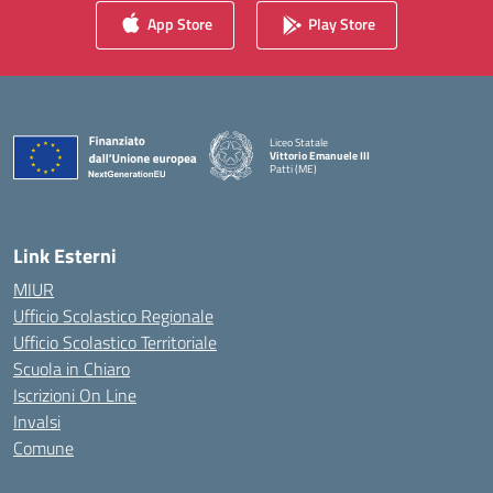
App Store
Play Store
Liceo Statale
Vittorio Emanuele III
Patti (ME)
— Visita la pagina iniziale della scuola
Link Esterni
MIUR
Ufficio Scolastico Regionale
Ufficio Scolastico Territoriale
Scuola in Chiaro
Iscrizioni On Line
Invalsi
Comune