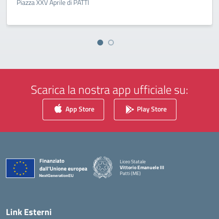
Piazza XXV Aprile di PATTI
Scarica la nostra app ufficiale su:
App Store
Play Store
Liceo Statale
Vittorio Emanuele III
Patti (ME)
— Visita la pagina iniziale della scuola
Link Esterni