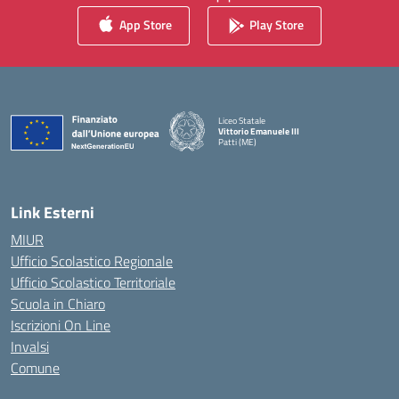
App Store
Play Store
Liceo Statale
Vittorio Emanuele III
Patti (ME)
— Visita la pagina iniziale della scuola
Link Esterni
MIUR
Ufficio Scolastico Regionale
Ufficio Scolastico Territoriale
Scuola in Chiaro
Iscrizioni On Line
Invalsi
Comune