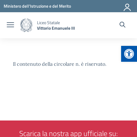
Vai ai contenuti
Vai al menu di navigazione
Vai al footer
Ministero dell'Istruzione e del Merito
Liceo Statale
Vittorio Emanuele III
Apr
Il contenuto della circolare n. è riservato.
Scarica la nostra app ufficiale su: