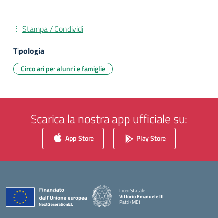
Stampa / Condividi
Tipologia
Circolari per alunni e famiglie
Scarica la nostra app ufficiale su:
App Store
Play Store
Liceo Statale
Vittorio Emanuele III
Patti (ME)
— Visita la pagina iniziale della scuola