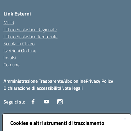
Link Esterni
MIUR
Ufficio Scolastico Regionale
Ufficio Scolastico Territoriale
Scuola in Chiaro
Iscrizioni On Line
Invalsi
Comune
Amministrazione Trasparente
Albo online
Privacy Policy
Dichiarazione di accessibilità
Note legali
Seguici su:
Indirizzo:
Cookies e altri strumenti di tracciamento
Via Trieste, 43 – 98066 Patti (ME)
Centralino:
094121409
Email:
mepc060006@istruzione.it