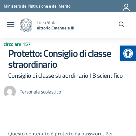
Vai ai contenuti
Vai al menu di navigazione
Vai al footer
Ministero dell'Istruzione e del Merito
Liceo Statale
Vittorio Emanuele III
circolare 157
Apr
Protetto: Consiglio di classe
straordinario
Consiglio di classe straordinario I B scientifico
Personale scolastico
Questo contenuto è protetto da password. Per