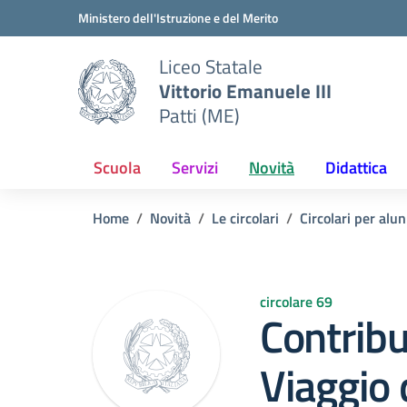
Vai ai contenuti
Vai al menu di navigazione
Vai al footer
Ministero dell'Istruzione e del Merito
Liceo Statale
Vittorio Emanuele III
Patti (ME)
Scuola
Servizi
Novità
Didattica
Home
Novità
Le circolari
Circolari per alun
circolare 69
Contribu
Viaggio 