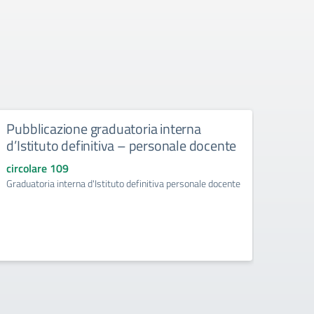
Pubblicazione graduatoria interna
“FAV
d’Istituto definitiva – personale docente
l’inf
circolare 109
circo
Graduatoria interna d'Istituto definitiva personale docente
"FAVOLO
l’adole