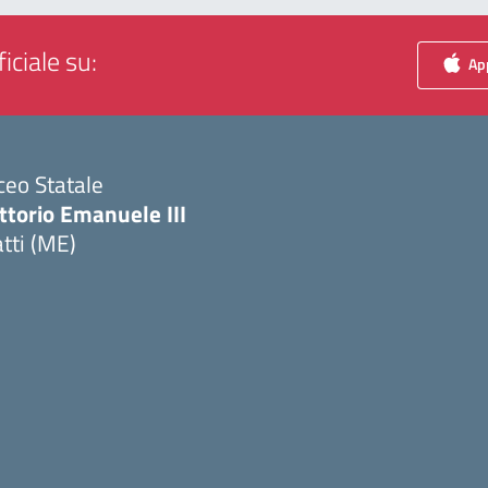
iciale su:
App
ceo Statale
ttorio Emanuele III
tti (ME)
Visita la pagina iniziale della scuola