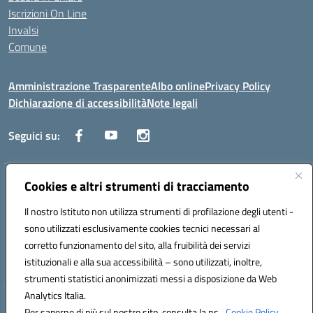
Iscrizioni On Line
Invalsi
Comune
Amministrazione Trasparente
Albo online
Privacy Policy
Dichiarazione di accessibilità
Note legali
Seguici su:
Indirizzo:
Cookies e altri strumenti di tracciamento
Via Trieste, 43 – 98066 Patti (ME)
Centralino:
094121409
Email:
mepc060006@istruzione.it
Il nostro Istituto non utilizza strumenti di profilazione degli utenti -
Posta elettronica certificata (PEC):
mepc060006@pec.istruzione.it
sono utilizzati esclusivamente cookies tecnici necessari al
Codice fiscale: 86000610831
corretto funzionamento del sito, alla fruibilità dei servizi
Codice meccanografico:
MEPC060006
istituzionali e alla sua accessibilità – sono utilizzati, inoltre,
strumenti statistici anonimizzati messi a disposizione da Web
Analytics Italia.
Hosting & Powered by 3D Solution S.r.l.
Per saperne di più sul nostro sito, consulta la ns.
Cookie Policy.