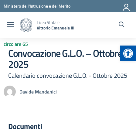
Vai ai contenuti
Vai al menu di navigazione
Vai al footer
Ministero dell'Istruzione e del Merito
Liceo Statale
Vittorio Emanuele III
circolare 65
Apr
Convocazione G.L.O. – Ottobre
2025
Calendario convocazione G.L.O. - Ottobre 2025
Davide Mandanici
Documenti