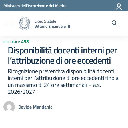
Vai ai contenuti
Vai al menu di navigazione
Vai al footer
Ministero dell'Istruzione e del Merito
Liceo Statale
Vittorio Emanuele III
circolare 458
Disponibilità docenti interni per
l’attribuzione di ore eccedenti
Ricognizione preventiva disponibilità docenti
interni per l'attribuzione di ore eccedenti fino a
un massimo di 24 ore settimanali – a.s.
2026/2027
Davide Mandanici