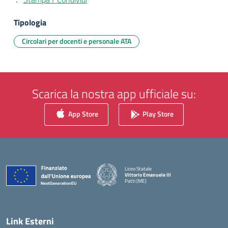
Tipologia
Circolari per docenti e personale ATA
Scarica la nostra app ufficiale su:
App Store
Play Store
Liceo Statale
Vittorio Emanuele III
Patti (ME)
— Visita la pagina iniziale della scuola
Link Esterni