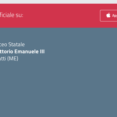
iciale su:
App
ceo Statale
ttorio Emanuele III
tti (ME)
Visita la pagina iniziale della scuola