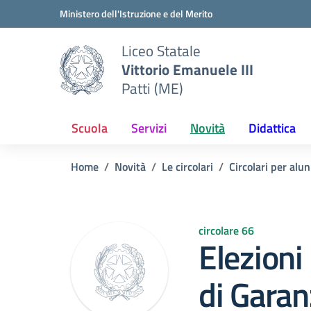
Vai ai contenuti
Vai al menu di navigazione
Vai al footer
Ministero dell'Istruzione e del Merito
Liceo Statale
Vittorio Emanuele III
Patti (ME)
Scuola
Servizi
Novità
Didattica
Home
Novità
Le circolari
Circolari per alun
circolare 66
Elezioni
di Garan