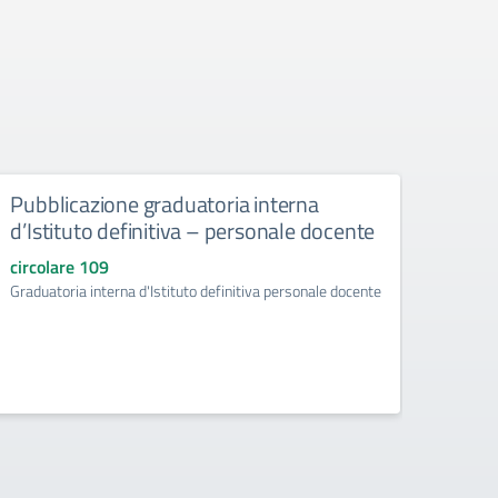
Pubblicazione graduatoria interna
“FAV
d’Istituto definitiva – personale docente
l’inf
circolare 109
circo
Graduatoria interna d'Istituto definitiva personale docente
"FAVOLO
l’adole