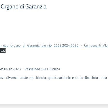
o Organo di Garanzia
rinnovo_Organo_di_Garanzia_biennio_2023.2024.2025_-_Componenti_Alu
load
o:
05.12.2023
-
Revisione:
24.03.2024
ove diversamente specificato, questo articolo è stato rilasciato sott