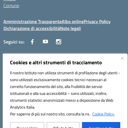
Comune
Amministrazione Trasparente
Albo online
Privacy Policy
Dichiarazione di accessibilità
Note legali
Seguici su:
Indirizzo:
Cookies e altri strumenti di tracciamento
Via Trieste, 43 – 98066 Patti (ME)
Centralino:
094121409
Email:
mepc060006@istruzione.it
Il nostro Istituto non utilizza strumenti di profilazione degli utenti -
Posta elettronica certificata (PEC):
mepc060006@pec.istruzione.it
sono utilizzati esclusivamente cookies tecnici necessari al
Codice fiscale: 86000610831
corretto funzionamento del sito, alla fruibilità dei servizi
Codice meccanografico:
MEPC060006
istituzionali e alla sua accessibilità – sono utilizzati, inoltre,
strumenti statistici anonimizzati messi a disposizione da Web
Analytics Italia.
Hosting & Powered by 3D Solution S.r.l.
Per saperne di più sul nostro sito, consulta la ns.
Cookie Policy.
Concept & Design by Designers Italia