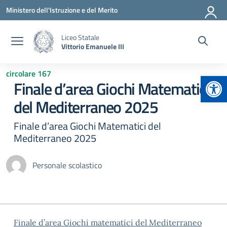
Vai ai contenuti
Vai al menu di navigazione
Vai al footer
Ministero dell'Istruzione e del Merito
Liceo Statale
Vittorio Emanuele III
circolare 167
Apr
Finale d’area Giochi Matematici
del Mediterraneo 2025
Finale d’area Giochi Matematici del
Mediterraneo 2025
Personale scolastico
Finale d’area Giochi matematici del Mediterraneo