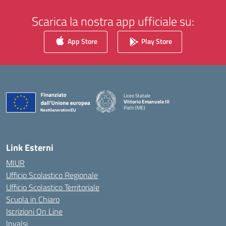
Scarica la nostra app ufficiale su:
App Store
Play Store
Liceo Statale
Vittorio Emanuele III
Patti (ME)
— Visita la pagina iniziale della scuola
Link Esterni
MIUR
Ufficio Scolastico Regionale
Ufficio Scolastico Territoriale
Scuola in Chiaro
Iscrizioni On Line
Invalsi