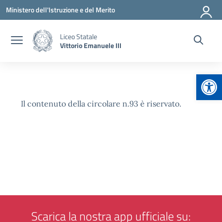
Vai ai contenuti
Vai al menu di navigazione
Vai al footer
Ministero dell'Istruzione e del Merito
Liceo Statale
Vittorio Emanuele III
Apr
Il contenuto della circolare n.93 è riservato.
Scarica la nostra app ufficiale su: