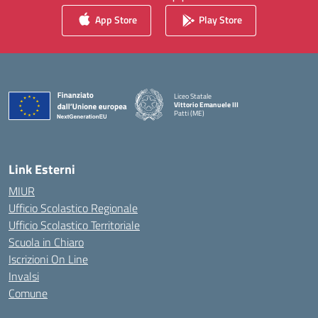
App Store
Play Store
Liceo Statale
Vittorio Emanuele III
Patti (ME)
— Visita la pagina iniziale della scuola
Link Esterni
MIUR
Ufficio Scolastico Regionale
Ufficio Scolastico Territoriale
Scuola in Chiaro
Iscrizioni On Line
Invalsi
Comune