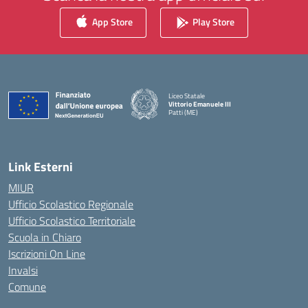
App Store
Play Store
Liceo Statale
Vittorio Emanuele III
Patti (ME)
— Visita la pagina iniziale della scuola
Link Esterni
MIUR
Ufficio Scolastico Regionale
Ufficio Scolastico Territoriale
Scuola in Chiaro
Iscrizioni On Line
Invalsi
Comune