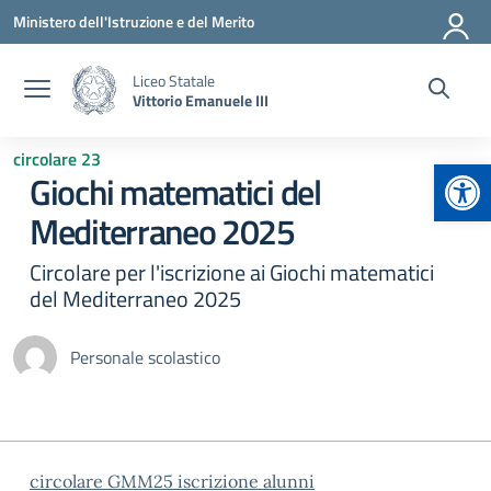
Vai ai contenuti
Vai al menu di navigazione
Vai al footer
Ministero dell'Istruzione e del Merito
Liceo Statale
Vittorio Emanuele III
circolare 23
Apr
Giochi matematici del
Mediterraneo 2025
Circolare per l'iscrizione ai Giochi matematici
del Mediterraneo 2025
Personale scolastico
circolare GMM25 iscrizione alunni