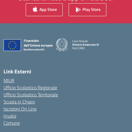
App Store
Play Store
Liceo Statale
Vittorio Emanuele III
Patti (ME)
— Visita la pagina iniziale della scuola
Link Esterni
MIUR
Ufficio Scolastico Regionale
Ufficio Scolastico Territoriale
Scuola in Chiaro
Iscrizioni On Line
Invalsi
Comune