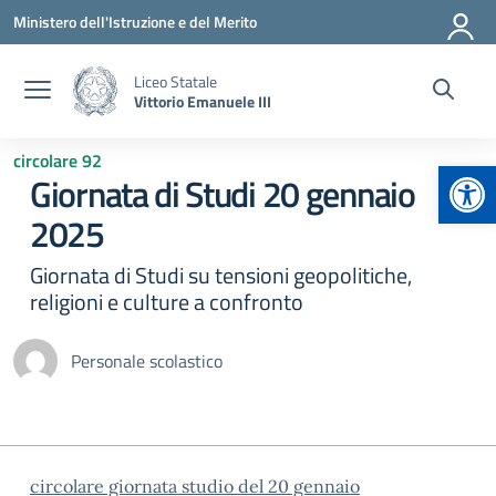
Vai ai contenuti
Vai al menu di navigazione
Vai al footer
Ministero dell'Istruzione e del Merito
Liceo Statale
Vittorio Emanuele III
circolare 92
Apr
Giornata di Studi 20 gennaio
2025
Giornata di Studi su tensioni geopolitiche,
religioni e culture a confronto
Personale scolastico
circolare giornata studio del 20 gennaio