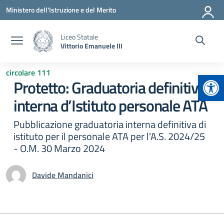
Vai ai contenuti
Vai al menu di navigazione
Vai al footer
Ministero dell'Istruzione e del Merito
Liceo Statale
Vittorio Emanuele III
circolare 111
Apr
Protetto: Graduatoria definitiva
interna d’Istituto personale ATA
Pubblicazione graduatoria interna definitiva di
istituto per il personale ATA per l'A.S. 2024/25
- O.M. 30 Marzo 2024
Davide Mandanici