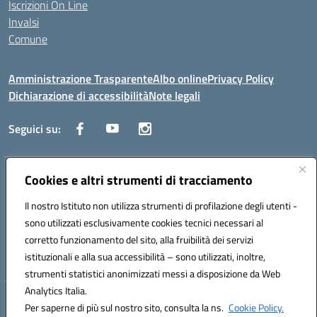
Iscrizioni On Line
Invalsi
Comune
Amministrazione Trasparente
Albo online
Privacy Policy
Dichiarazione di accessibilità
Note legali
Seguici su:
Indirizzo:
Cookies e altri strumenti di tracciamento
Via Trieste, 43 – 98066 Patti (ME)
Centralino:
094121409
Email:
mepc060006@istruzione.it
Il nostro Istituto non utilizza strumenti di profilazione degli utenti -
Posta elettronica certificata (PEC):
mepc060006@pec.istruzione.it
sono utilizzati esclusivamente cookies tecnici necessari al
Codice fiscale: 86000610831
corretto funzionamento del sito, alla fruibilità dei servizi
Codice meccanografico:
MEPC060006
istituzionali e alla sua accessibilità – sono utilizzati, inoltre,
strumenti statistici anonimizzati messi a disposizione da Web
Analytics Italia.
Hosting & Powered by 3D Solution S.r.l.
Per saperne di più sul nostro sito, consulta la ns.
Cookie Policy.