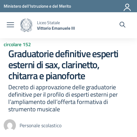
Vai ai contenuti
Vai al menu di navigazione
Vai al footer
Ministero dell'Istruzione e del Merito
Liceo Statale
Vittorio Emanuele III
circolare 152
Graduatorie definitive esperti
esterni di sax, clarinetto,
chitarra e pianoforte
Decreto di approvazione delle graduatorie
definitive per il profilo di esperti esterni per
l’ampliamento dell’offerta formativa di
strumento musicale
Personale scolastico