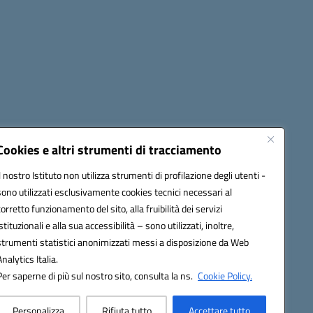
Seguici su:
Cookies e altri strumenti di tracciamento
Il nostro Istituto non utilizza strumenti di profilazione degli utenti -
sono utilizzati esclusivamente cookies tecnici necessari al
60006@pec.istruzione.it
corretto funzionamento del sito, alla fruibilità dei servizi
istituzionali e alla sua accessibilità – sono utilizzati, inoltre,
strumenti statistici anonimizzati messi a disposizione da Web
Analytics Italia.
Per saperne di più sul nostro sito, consulta la ns.
Cookie Policy.
Personalizza
Rifiuta tutto
Accettare tutto