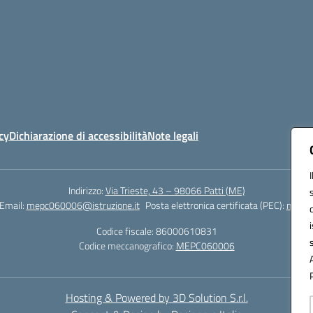
cy
Dichiarazione di accessibilità
Note legali
Indirizzo:
Via Trieste, 43 – 98066 Patti (ME)
Email:
mepc060006@istruzione.it
Posta elettronica certificata (PEC):
mepc0
Codice fiscale: 86000610831
Codice meccanografico:
MEPC060006
Hosting & Powered by 3D Solution S.r.l.