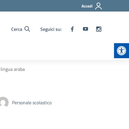
Accedi
Cerca
Seguici su:
Apr
e lingua araba
Personale scolastico