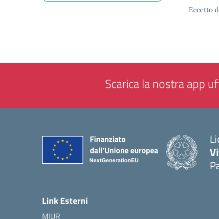
Eccetto d
Scarica la nostra app uff
Li
Vi
Pa
— 
Link Esterni
MIUR