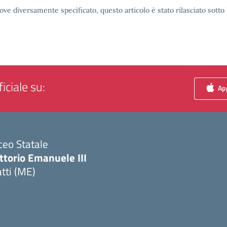
ove diversamente specificato, questo articolo è stato rilasciato sott
iciale su:
App
ceo Statale
ttorio Emanuele III
tti (ME)
Visita la pagina iniziale della scuola