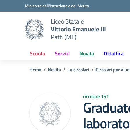
Vai ai contenuti
Vai al menu di navigazione
Vai al footer
Ministero dell'Istruzione e del Merito
Liceo Statale
Vittorio Emanuele III
Patti (ME)
Scuola
Servizi
Novità
Didattica
Home
Novità
Le circolari
Circolari per alun
circolare 151
Graduato
laborator