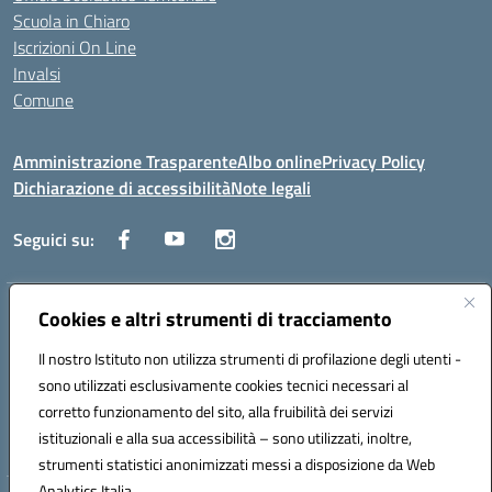
Scuola in Chiaro
Iscrizioni On Line
Invalsi
Comune
Amministrazione Trasparente
Albo online
Privacy Policy
Dichiarazione di accessibilità
Note legali
Seguici su:
Indirizzo:
Cookies e altri strumenti di tracciamento
Via Trieste, 43 – 98066 Patti (ME)
Centralino:
094121409
Email:
mepc060006@istruzione.it
Il nostro Istituto non utilizza strumenti di profilazione degli utenti -
Posta elettronica certificata (PEC):
mepc060006@pec.istruzione.it
sono utilizzati esclusivamente cookies tecnici necessari al
Codice fiscale: 86000610831
corretto funzionamento del sito, alla fruibilità dei servizi
Codice meccanografico:
MEPC060006
istituzionali e alla sua accessibilità – sono utilizzati, inoltre,
strumenti statistici anonimizzati messi a disposizione da Web
Analytics Italia.