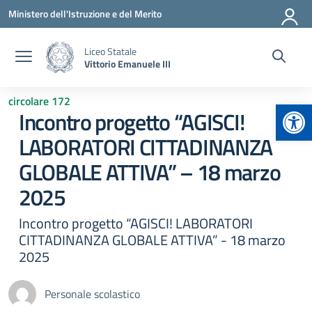
Vai ai contenuti
Vai al menu di navigazione
Vai al footer
Ministero dell'Istruzione e del Merito
Liceo Statale
Vittorio Emanuele III
circolare 172
Apr
Incontro progetto “AGISCI!
LABORATORI CITTADINANZA
GLOBALE ATTIVA” – 18 marzo
2025
Incontro progetto “AGISCI! LABORATORI
CITTADINANZA GLOBALE ATTIVA” - 18 marzo
2025
Personale scolastico