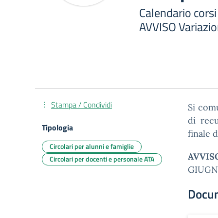
Calendario corsi
AVVISO Variazio
Stampa / Condividi
Si com
di rec
Tipologia
finale 
Circolari per alunni e famiglie
AVVIS
Circolari per docenti e personale ATA
GIUGN
Docu