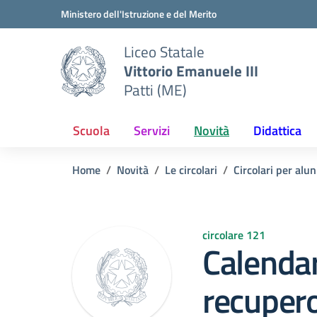
Vai ai contenuti
Vai al menu di navigazione
Vai al footer
Ministero dell'Istruzione e del Merito
Liceo Statale
Vittorio Emanuele III
Patti (ME)
Scuola
Servizi
Novità
Didattica
Home
Novità
Le circolari
Circolari per alun
circolare 121
Calendar
recuper