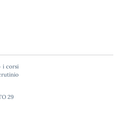
 i corsi
rutinio
TO 29