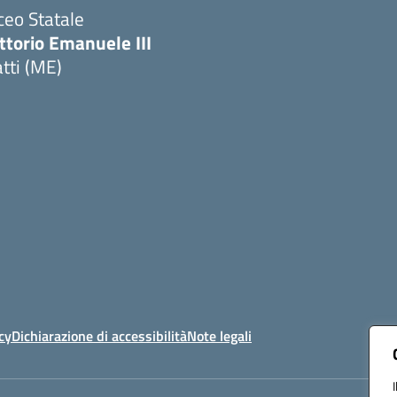
ceo Statale
ttorio Emanuele III
tti (ME)
Visita la pagina iniziale della scuola
cy
Dichiarazione di accessibilità
Note legali