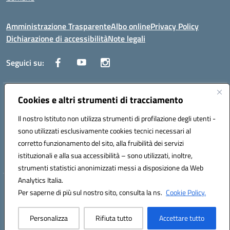
Amministrazione Trasparente
Albo online
Privacy Policy
Dichiarazione di accessibilità
Note legali
Seguici su:
Indirizzo:
Cookies e altri strumenti di tracciamento
Via Trieste, 43 – 98066 Patti (ME)
Centralino:
094121409
Email:
mepc060006@istruzione.it
Il nostro Istituto non utilizza strumenti di profilazione degli utenti -
Posta elettronica certificata (PEC):
mepc060006@pec.istruzione.it
sono utilizzati esclusivamente cookies tecnici necessari al
Codice fiscale: 86000610831
corretto funzionamento del sito, alla fruibilità dei servizi
Codice meccanografico:
MEPC060006
istituzionali e alla sua accessibilità – sono utilizzati, inoltre,
strumenti statistici anonimizzati messi a disposizione da Web
Analytics Italia.
Hosting & Powered by 3D Solution S.r.l.
Per saperne di più sul nostro sito, consulta la ns.
Cookie Policy.
Concept & Design by Designers Italia
Personalizza
Rifiuta tutto
Accettare tutto