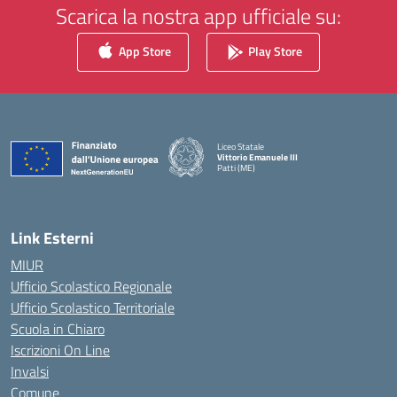
Scarica la nostra app ufficiale su:
App Store
Play Store
Liceo Statale
Vittorio Emanuele III
Patti (ME)
— Visita la pagina iniziale della scuola
Link Esterni
MIUR
Ufficio Scolastico Regionale
Ufficio Scolastico Territoriale
Scuola in Chiaro
Iscrizioni On Line
Invalsi
Comune