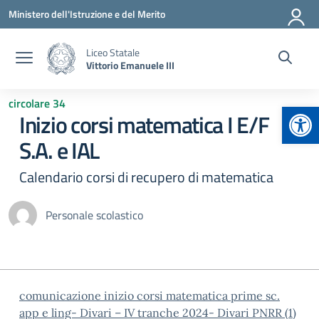
Vai ai contenuti
Vai al menu di navigazione
Vai al footer
Ministero dell'Istruzione e del Merito
Liceo Statale
Vittorio Emanuele III
circolare 34
Apr
Inizio corsi matematica I E/F
S.A. e IAL
Calendario corsi di recupero di matematica
Personale scolastico
comunicazione inizio corsi matematica prime sc.
app e ling- Divari – IV tranche 2024- Divari PNRR (1)