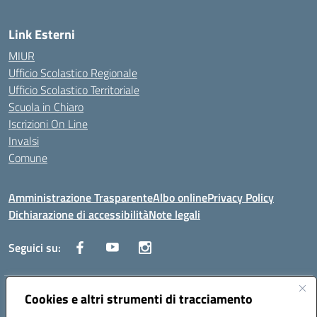
Link Esterni
MIUR
Ufficio Scolastico Regionale
Ufficio Scolastico Territoriale
Scuola in Chiaro
Iscrizioni On Line
Invalsi
Comune
Amministrazione Trasparente
Albo online
Privacy Policy
Dichiarazione di accessibilità
Note legali
Seguici su:
Indirizzo:
Cookies e altri strumenti di tracciamento
Via Trieste, 43 – 98066 Patti (ME)
Centralino:
094121409
Email:
mepc060006@istruzione.it