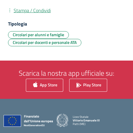
Stampa / Condividi
Tipologia
Circolari per alunni e famiglie
Circolari per docenti e personale ATA
Scarica la nostra app ufficiale su:
App Store
Play Store
Liceo Statale
Vittorio Emanuele III
Patti (ME)
— Visita la pagina iniziale della scuola