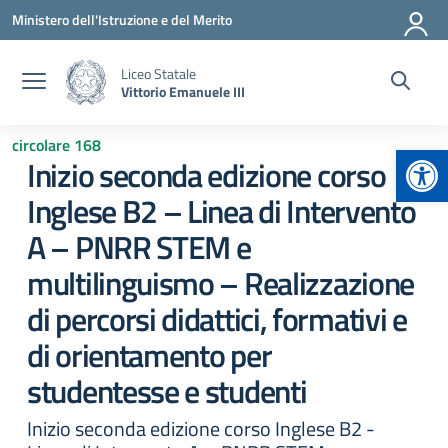
Vai ai contenuti
Vai al menu di navigazione
Vai al footer
Ministero dell'Istruzione e del Merito
Liceo Statale
Vittorio Emanuele III
circolare 168
Apr
Inizio seconda edizione corso
Inglese B2 – Linea di Intervento
A – PNRR STEM e
multilinguismo – Realizzazione
di percorsi didattici, formativi e
di orientamento per
studentesse e studenti
Inizio seconda edizione corso Inglese B2 -