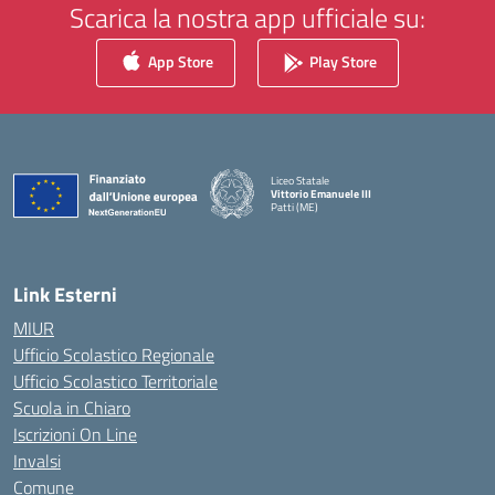
Scarica la nostra app ufficiale su:
App Store
Play Store
Liceo Statale
Vittorio Emanuele III
Patti (ME)
— Visita la pagina iniziale della scuola
Link Esterni
MIUR
Ufficio Scolastico Regionale
Ufficio Scolastico Territoriale
Scuola in Chiaro
Iscrizioni On Line
Invalsi
Comune