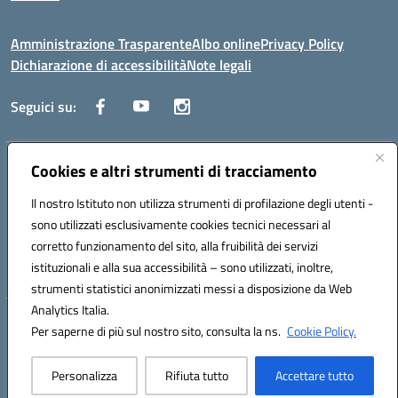
Amministrazione Trasparente
Albo online
Privacy Policy
Dichiarazione di accessibilità
Note legali
Seguici su:
Indirizzo:
Cookies e altri strumenti di tracciamento
Via Trieste, 43 – 98066 Patti (ME)
Centralino:
094121409
Email:
mepc060006@istruzione.it
Il nostro Istituto non utilizza strumenti di profilazione degli utenti -
Posta elettronica certificata (PEC):
mepc060006@pec.istruzione.it
sono utilizzati esclusivamente cookies tecnici necessari al
Codice fiscale: 86000610831
corretto funzionamento del sito, alla fruibilità dei servizi
Codice meccanografico:
MEPC060006
istituzionali e alla sua accessibilità – sono utilizzati, inoltre,
strumenti statistici anonimizzati messi a disposizione da Web
Analytics Italia.
Hosting & Powered by 3D Solution S.r.l.
Per saperne di più sul nostro sito, consulta la ns.
Cookie Policy.
Concept & Design by Designers Italia
Personalizza
Rifiuta tutto
Accettare tutto