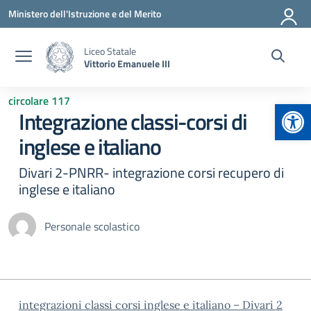
Vai ai contenuti
Vai al menu di navigazione
Vai al footer
Ministero dell'Istruzione e del Merito
Liceo Statale
Vittorio Emanuele III
circolare 117
Apr
Integrazione classi-corsi di
inglese e italiano
Divari 2-PNRR- integrazione corsi recupero di
inglese e italiano
Personale scolastico
integrazioni classi corsi inglese e italiano – Divari 2