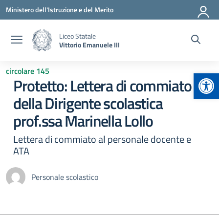
Vai ai contenuti
Vai al menu di navigazione
Vai al footer
Ministero dell'Istruzione e del Merito
Liceo Statale
Vittorio Emanuele III
circolare 145
Apr
Protetto: Lettera di commiato
della Dirigente scolastica
prof.ssa Marinella Lollo
Lettera di commiato al personale docente e
ATA
Personale scolastico