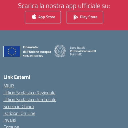
Scarica la nostra app ufficiale su:
App Store
Play Store
Liceo Statale
Vittorio Emanuele III
Patti (ME)
— Visita la pagina iniziale della scuola
Link Esterni
MIUR
Ufficio Scolastico Regionale
Ufficio Scolastico Territoriale
Scuola in Chiaro
Iscrizioni On Line
Invalsi
Comune