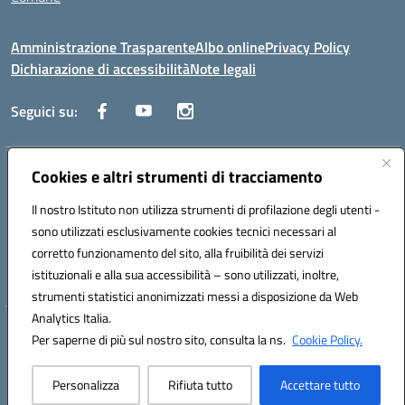
Amministrazione Trasparente
Albo online
Privacy Policy
Dichiarazione di accessibilità
Note legali
Seguici su:
Indirizzo:
Cookies e altri strumenti di tracciamento
Via Trieste, 43 – 98066 Patti (ME)
Centralino:
094121409
Email:
mepc060006@istruzione.it
Il nostro Istituto non utilizza strumenti di profilazione degli utenti -
Posta elettronica certificata (PEC):
mepc060006@pec.istruzione.it
sono utilizzati esclusivamente cookies tecnici necessari al
Codice fiscale: 86000610831
corretto funzionamento del sito, alla fruibilità dei servizi
Codice meccanografico:
MEPC060006
istituzionali e alla sua accessibilità – sono utilizzati, inoltre,
strumenti statistici anonimizzati messi a disposizione da Web
Analytics Italia.
Hosting & Powered by 3D Solution S.r.l.
Per saperne di più sul nostro sito, consulta la ns.
Cookie Policy.
Concept & Design by Designers Italia
Personalizza
Rifiuta tutto
Accettare tutto